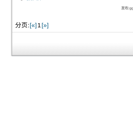
发布:gg
分页:
[«]
1
[»]