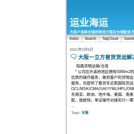
运业海运
为客户选择合理的物流方案及仓储配送方
Index
Search
TagCloud
Gues
2021年3月9日
大阪一立方普货货运解
陆路货物运输/仓库
* 公司在外高桥地区拥有5000m
优质的操作服务，做到客户的货物运
服务，也提供了散货车近距国际货运
OCL/MSK/CMA/SAF/YML/HPL
东南亚、欧洲、地中海、美国、南美
配，放舱快。单证操作对接实行一票
...
Tags:
大阪