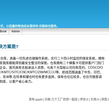
式，以低廉的物流成本提供供 应链综合服务。
tBook
Admin
决方案是?
2的仓库，具备一切先进仓储操作系统，实行二十四小时监控的保安系统，拥有
至我库都能得到最安全整洁的保管。仓库拥有二十辆集卡可提供客户门到门
企业，我司具有无船承运人资质，与各个大型船公司均有签约，COSCO/O
/ONE/KMTC/SITC/CNC/KMTC/ZIM/MCC/JJ等，航线范围涵盖了中东、印巴、
、非洲等,在旺季和爆仓时也有更多选择，保有仓位比较多，仓位可随意调
到底，让客户省心省力。
发布:ggdd | 分类:几个工厂的货一起走 | 评论:0 | 引用:0 | 浏览: