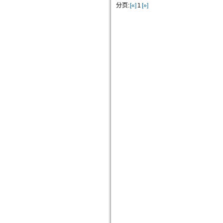
分页:
[«]
1
[»]